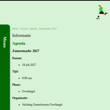
Home
- Actueel -
Agenda
-
Zomermarkt 2027
Informatie
Menu
Agenda
Zomermarkt 2027
Datum:
18 juli 2027
Tijd:
9:00 uur
Plaats:
Overlangel
Organisatie:
Stichting Zomerfeesten Overlangel