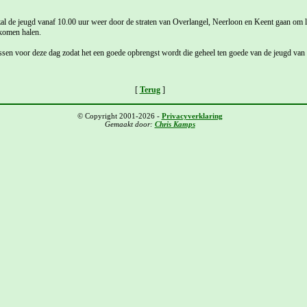
al de jeugd vanaf 10.00 uur weer door de straten van Overlangel, Neerloon en Keent gaan om le
 komen halen.
ssen voor deze dag zodat het een goede opbrengst wordt die geheel ten goede van de jeugd v
[
Terug
]
© Copyright 2001-2026 -
Privacyverklaring
Gemaakt door:
Chris Kamps