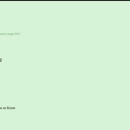
nactie jeugd 2012
2
on en Keent