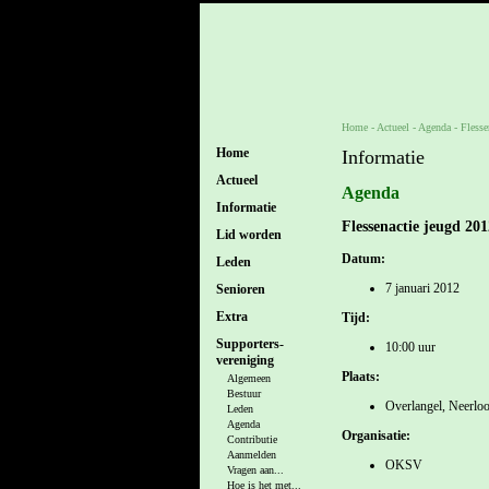
Home
- Actueel -
Agenda
-
Flesse
Home
Informatie
Actueel
Agenda
Informatie
Flessenactie jeugd 201
Lid worden
Datum:
Leden
7 januari 2012
Senioren
Extra
Tijd:
Supporters-
10:00 uur
vereniging
Plaats:
Algemeen
Bestuur
Overlangel, Neerlo
Leden
Agenda
Organisatie:
Contributie
Aanmelden
OKSV
Vragen aan...
Hoe is het met...