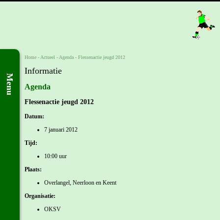
Home
- Actueel -
Agenda
-
Flessenactie jeugd 2012
Informatie
Menu
Agenda
Flessenactie jeugd 2012
Datum:
7 januari 2012
Tijd:
10:00 uur
Plaats:
Overlangel, Neerloon en Keent
Organisatie:
OKSV